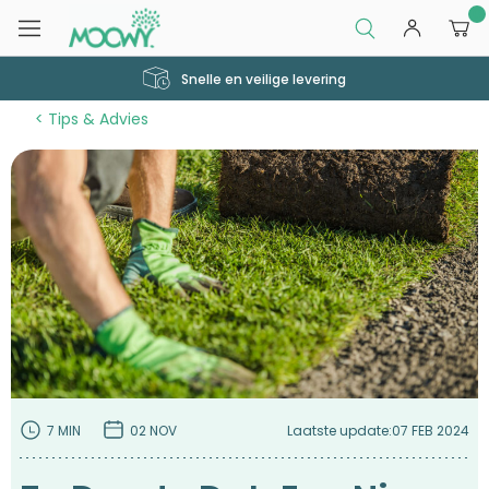
0
Snelle en veilige levering
Tips & Advies
7 MIN
02 NOV
Laatste update:
07 FEB 2024