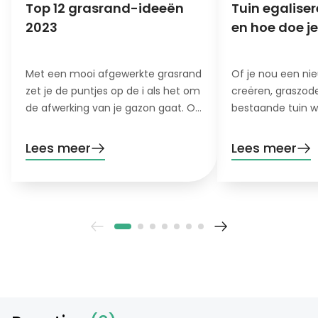
Top 12 grasrand-ideeën
Tuin egalise
2023
en hoe doe je
Met een mooi afgewerkte grasrand
Of je nou een nie
zet je de puntjes op de i als het om
creëren, graszode
de afwerking van je gazon gaat. Op
bestaande tuin wi
de een of andere manier ziet je
deze klus is onver
gazon er toch niet helemaal
egaliseren. Wat 
Lees meer
Lees meer
compleet uit zonder. Maar wat zijn
het nodig? Op we
nou leuke ideeën grasranden? In dit
je de tuin egalise
artikel delen wij onze top 12 en
zelf doen en wat 
verklappen we hoe je zo’n grasrand
je het uitbestee
aanlegt. Lees snel verder en ontdek
meer vragen gev
er alles over!
dit artikel.