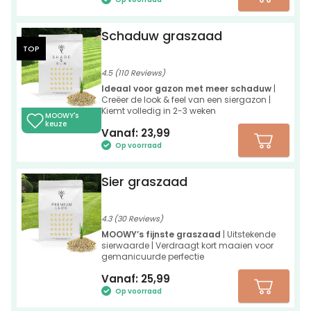
Schaduw graszaad
TOP
4.5 (110 Reviews)
Ideaal voor gazon met meer schaduw
|
Creëer de look & feel van een siergazon |
Kiemt volledig in 2-3 weken
MOOWY's
keuze
Vanaf:
23,99
Op voorraad
Sier graszaad
4.3 (30 Reviews)
MOOWY’s fijnste graszaad
| Uitstekende
sierwaarde | Verdraagt kort maaien voor
gemanicuurde perfectie
Vanaf:
25,99
Op voorraad