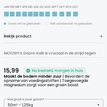
JAN
FEB
MRT
APR
MEI
JUN
JUL
AUG
SEPT
OKT
NOV
DEC
Goed om te gebruiken
Niet aanbevolen te gebruiken
Bekijk product
MOOWY’s Gazon Kalk is cruciaal in de strijd tegen
mos. Dit product maakt uw bodem minder zuur en
zorgt ervoor dat het gras voedingsstoffen
15,99
Nu besteld, morgen in huis
efficiënter kan opnemen. We raden aan om Gazon
Maakt de bodem minder zuur
| Bevordert de
Kalk één of twee keer per jaar te gebruiken voor
opname van voedingsstoffen | Toegevoegde
maximale impact, afhankelijk van jouw zuurgraad.
magnesium zorgt voor een groen boost
Hoe groot is jouw gazon?