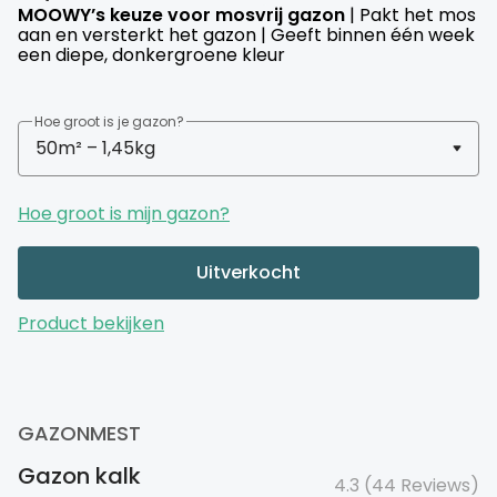
MOOWY’s keuze voor mosvrij gazon
| Pakt het mos
weerstand tegen ziekten, mos en onkruid.
aan en versterkt het gazon | Geeft binnen één week
een diepe, donkergroene kleur
Hoe groot is je gazon?
Hoe groot is mijn gazon?
Uitverkocht
Product bekijken
GAZONMEST
Gazon kalk
4.3 (44 Reviews)