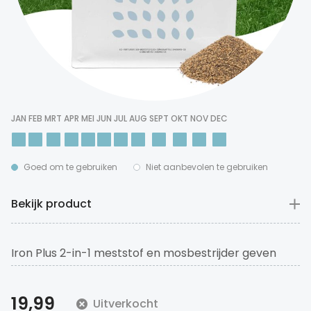
JAN
FEB
MRT
APR
MEI
JUN
JUL
AUG
SEPT
OKT
NOV
DEC
Goed om te gebruiken
Niet aanbevolen te gebruiken
Bekijk product
Iron Plus 2-in-1 meststof en mosbestrijder geven
binnen een week na toediening een diepe,
donkergroene kleur aan je gazon zonder extreme
19,99
Uitverkocht
groei. Het hoge kaliumgehalte verbetert de