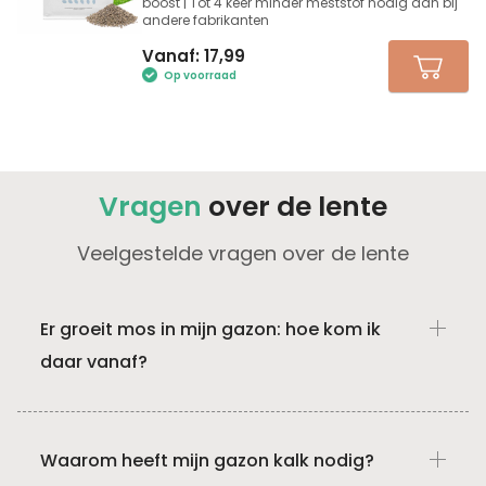
boost | Tot 4 keer minder meststof nodig dan bij
andere fabrikanten
Vanaf:
17,99
Op voorraad
Vragen
over de lente
Veelgestelde vragen over de lente
Er groeit mos in mijn gazon: hoe kom ik
daar vanaf?
Een goede manier om van mos af te komen is
verticuteren. Gebruik onze Verticuteer Kit: deze
Waarom heeft mijn gazon kalk nodig?
bevat alles wat je nodig hebt om jouw gazon