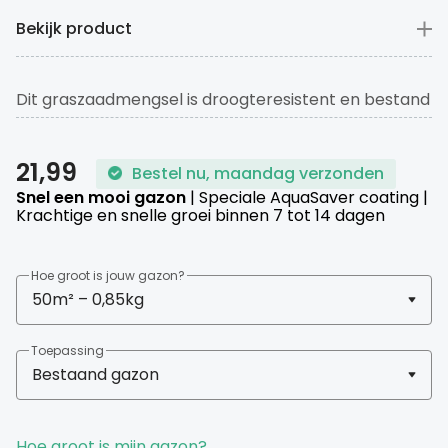
Bekijk product
Dit graszaadmengsel is droogteresistent en bestand
tegen betreding. Met een krachtige en snelle groei,
transformeer je je gazon in ongeveer twee weken.
21,99
Bestel nu, maandag verzonden
Wanneer het gras volwassen is heeft het een
Snel een mooi gazon
| Speciale AquaSaver coating |
prachtige diep groene kleur. Ideaal om strepen te
Krachtige en snelle groei binnen 7 tot 14 dagen
maaien!
Hoe groot is jouw gazon?
Toepassing
Hoe groot is mijn gazon?