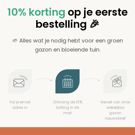
10% korting
op je eerste
bestelling 🎉
🌱 Alles wat je nodig hebt voor een groen
gazon en bloeiende tuin.
Vul je email
Ontvang de 10%
Geniet van onze
adres in
korting in de
wekelijkse
mail
gazon
nieuwsbrief