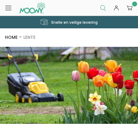
0
Snelle en veilige levering
HOME
LENTE