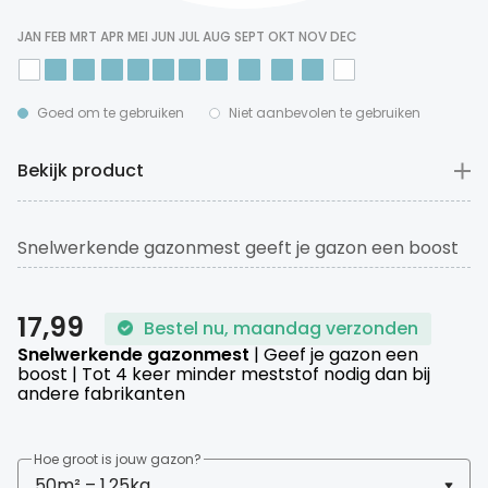
JAN
FEB
MRT
APR
MEI
JUN
JUL
AUG
SEPT
OKT
NOV
DEC
Goed om te gebruiken
Niet aanbevolen te gebruiken
Bekijk product
Snelwerkende gazonmest geeft je gazon een boost
na de winter. Hierdoor groeit het gazon snel weer
dicht en krijg je een mooie diepgroene kleur.
17,99
Bestel nu, maandag verzonden
Makkelijk in gebruik en geschikt voor alle gras- en
Snelwerkende gazonmest
| Geef je gazon een
bodemsoorten.
boost | Tot 4 keer minder meststof nodig dan bij
andere fabrikanten
Hoe groot is jouw gazon?