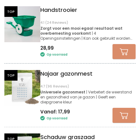
Handstrooier
TOP
4.1 (24 Reviews)
Zorgt voor een mooi egaal resultaat wat
overbemesting voorkomt
| 4
Openingsinstellingen | Kan ook gebruikt worden
voor graszaad strooien
28,99
Op voorraad
Najaar gazonmest
TOP
4.7 (96 Reviews)
Universele gazonmest
| Verbetert de weerstand
en gezondheid van je gazon | Geeft een
diepgroene kleur
Vanaf:
17,99
Op voorraad
Schaduw graszaad
TOP