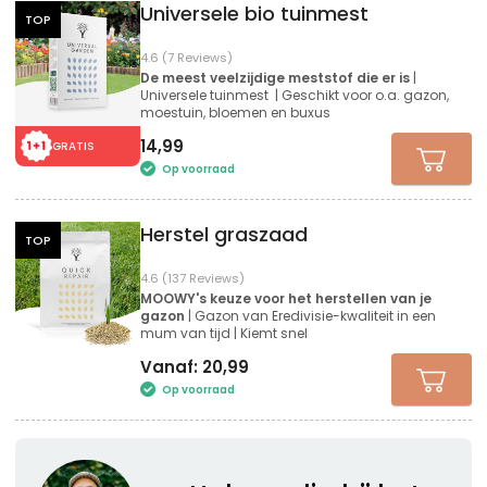
Universele bio tuinmest
TOP
4.6 (7 Reviews)
De meest veelzijdige meststof die er is
|
Universele tuinmest | Geschikt voor o.a. gazon,
moestuin, bloemen en buxus
14,99
GRATIS
Op voorraad
Herstel graszaad
TOP
4.6 (137 Reviews)
MOOWY's keuze voor het herstellen van je
gazon
| Gazon van Eredivisie-kwaliteit in een
mum van tijd | Kiemt snel
Vanaf:
20,99
Op voorraad