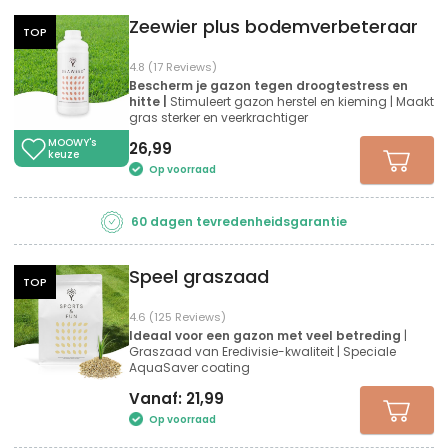
Zeewier plus bodemverbeteraar
TOP
4.8 (17 Reviews)
Bescherm je gazon tegen droogtestress en
hitte |
Stimuleert gazon herstel en kieming | Maakt
gras sterker en veerkrachtiger
MOOWY's
26,99
keuze
Op voorraad
60 dagen tevredenheidsgarantie
Speel graszaad
TOP
4.6 (125 Reviews)
Ideaal voor een gazon met veel betreding
|
Graszaad van Eredivisie-kwaliteit | Speciale
AquaSaver coating
Vanaf:
21,99
Op voorraad