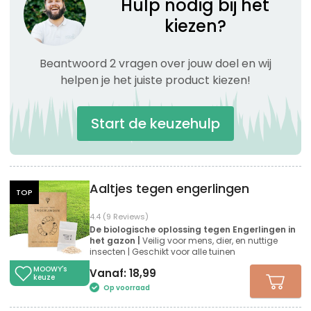
Hulp nodig bij het
kiezen?
Beantwoord 2 vragen over jouw doel en wij
helpen je het juiste product kiezen!
Start de keuzehulp
Aaltjes tegen engerlingen
TOP
4.4 (9 Reviews)
De biologische oplossing tegen Engerlingen in
het gazon |
Veilig voor mens, dier, en nuttige
insecten | Geschikt voor alle tuinen
MOOWY's
Vanaf:
18,99
keuze
Op voorraad