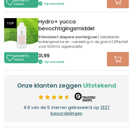
MOOWY's
Op voorraad
keuze
Hydro+ yucca
TOP
bevochtigingsmiddel
Stimuleert diepere wortelgroei
| Verbeterde
wateropname en -verdeling in de grond | Effectief
voor 500m2 oppervlakte
31,99
MOOWY's
keuze
Op voorraad
Onze klanten zeggen
Uitstekend
4.6 van de 5 sterren gebaseerd op
1337
beoordelingen