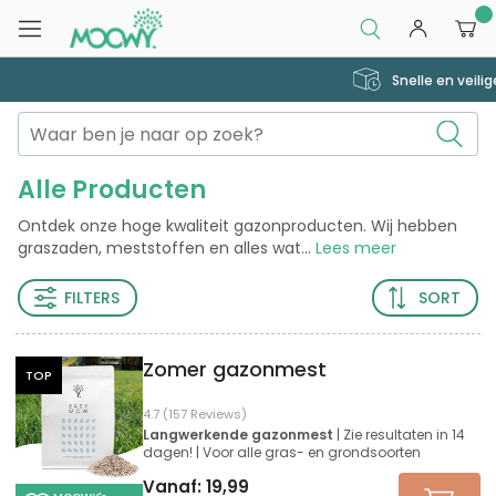
0
Snelle en veilige levering
Alle Producten
Ontdek onze hoge kwaliteit gazonproducten. Wij hebben
graszaden, meststoffen en alles wat
...
Lees meer
FILTERS
SORT
Zomer gazonmest
TOP
4.7 (157 Reviews)
Langwerkende gazonmest
| Zie resultaten in 14
dagen! | Voor alle gras- en grondsoorten
Vanaf:
19,99