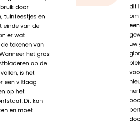
dit 
ebruik door
om 
, tuinfeestjes en
een
t einde van de
gew
on er wat
uw 
n de tekenen van
glo
 Wanneer het gras
ple
fstbladeren op de
voo
allen, is het
nie
r een viltlaag
her
en op het
bod
tstaat. Dit kan
per
kken en moet
doo
.