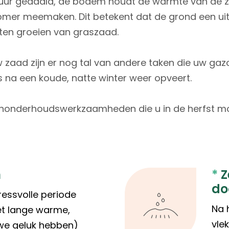
tuur gedaald, de bodem houdt de warmte van de zo
zomer meemaken. Dit betekent dat de grond een u
aten groeien van graszaad.
 zaad zijn er nog tal van andere taken die uw ga
s na een koude, natte winter weer opveert.
azononderhoudswerkzaamheden die u in de herfst mo
n
*
Z
do
ressvolle periode
Na 
t lange warme,
vle
we geluk hebben)