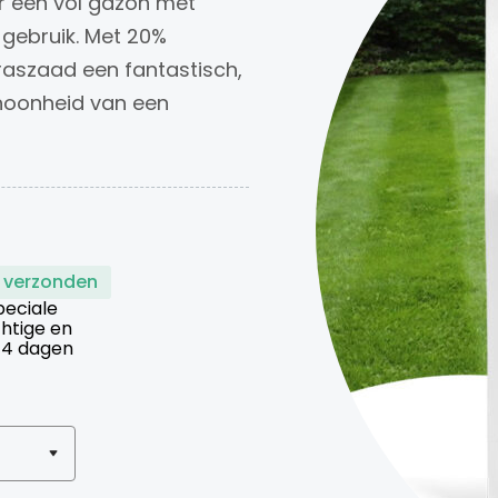
r een vol gazon met
f gebruik. Met 20%
aszaad een fantastisch,
hoonheid van een
 verzonden
peciale
htige en
 14 dagen