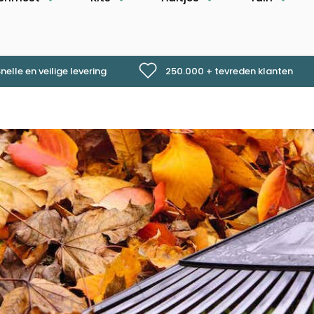
nelle en veilige levering
250.000 + tevreden klanten