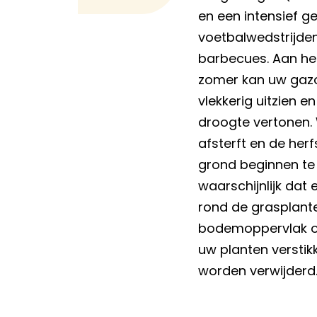
en een intensief g
voetbalwedstrijden
barbecues. Aan he
zomer kan uw gaz
vlekkerig uitzien e
droogte vertonen.
afsterft en de her
grond beginnen te v
waarschijnlijk dat e
rond de grasplant
bodemoppervlak on
uw planten versti
worden verwijderd