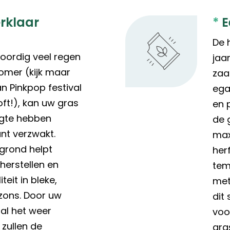
rklaar
*
E
De h
ordig veel regen
jaa
zomer (kijk maar
zaa
n Pinkpop festival
ega
oft!), kan uw gras
en 
ogte hebben
de 
nt verzwakt.
max
grond helpt
her
herstellen en
tem
teit in bleke,
met
zons. Door uw
dit
al het weer
voo
zullen de
gra