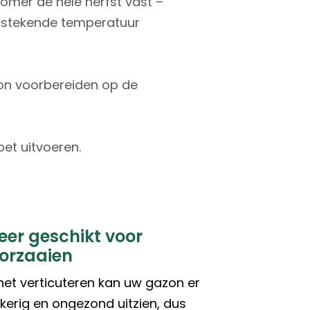
mer de hele herfst vast –
itstekende temperatuur
zon voorbereiden op de
et uitvoeren.
eer geschikt voor
orzaaien
het verticuteren kan uw gazon er
kkerig en ongezond uitzien, dus