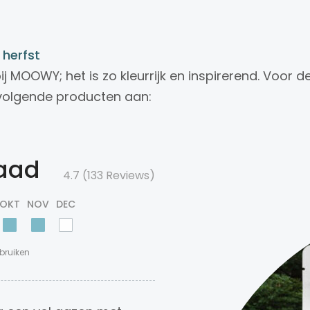
 herfst
j MOOWY; het is zo kleurrijk en inspirerend. Voor 
volgende producten aan:
aad
4.7 (133 Reviews)
OKT
NOV
DEC
bruiken