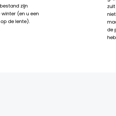
bestand zijn
zul
winter (en u een
niet
op de lente).
maa
de 
heb