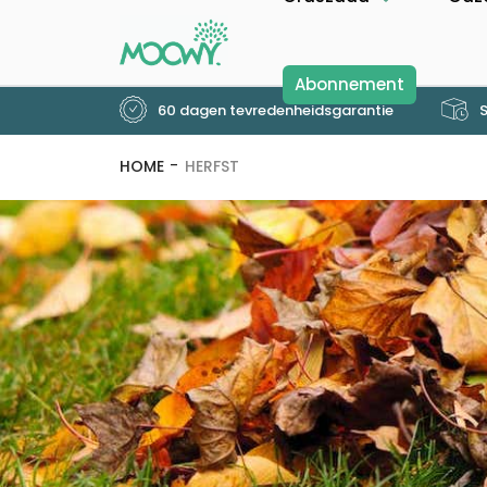
Abonnement
60 dagen tevredenheidsgarantie
S
HOME
HERFST