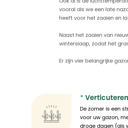
Ook al is de luchttempera
vooral als we een late na
heeft voor het zaaien en l
Naast het zaaien van nieuw
winterslaap, zodat het gra
Er zijn vier belangrijke g
*
Verticutere
De zomer is een st
voor uw gazon, me
droge dagen (als 