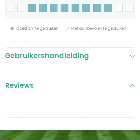
Goed om te gebruiken
Niet aanbevolen te gebruiken
Gebruikershandleiding
Reviews
Reviews
Groene aanslag & terrasreiniger
Tia
Rating: 5/5
Werkt als een tierelier
Terras en oprit zijn weer ontdaan van de groene aansla
Wed Apr 29 2026 12:16:05 GMT+0000 (Coordinated Univ