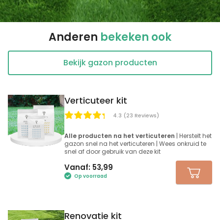
Onkruid verwijderaar
Super werkend en snel aan te brengen met de druk sp
Sun Jun 02 2024 06:03:47 GMT+0000 (Coordinated Univ
Anderen
bekeken ook
Bekijk gazon producten
Verticuteer kit
4.3 (23 Reviews)
Alle producten na het verticuteren
| Herstelt het
gazon snel na het verticuteren | Wees onkruid te
snel af door gebruik van deze kit
Vanaf:
53,99
Op voorraad
Renovatie kit