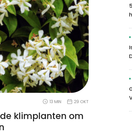
5
I
G
13 MIN
29 OKT
nde klimplanten om
n