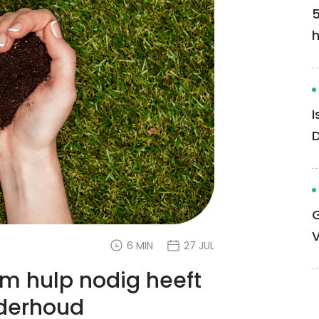
5
I
G
6 MIN
27 JUL
em hulp nodig heeft
derhoud