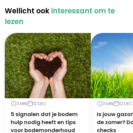
Wellicht ook
interessant om te
lezen
3 MIN
12 DEC
3 MIN
12 DEC
5 signalen dat je bodem
Is jouw gazon
hulp nodig heeft en tips
de zomer? Do
voor bodemonderhoud
checks