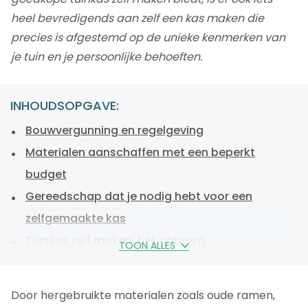
heel bevredigends aan zelf een kas maken die
precies is afgestemd op de unieke kenmerken van
je tuin en je persoonlijke behoeften.
INHOUDSOPGAVE:
Bouwvergunning en regelgeving
Materialen aanschaffen met een beperkt
budget
Gereedschap dat je nodig hebt voor een
zelfgemaakte kas
Tuinkas zelf maken: het ontwerp
TOON ALLES
Stap voor stap zelf een kas bouwen
Veelgestelde vragen over bouwen kas
Door hergebruikte materialen zoals oude ramen,
Zelf een kas bouwen, klaar om te beginnen?