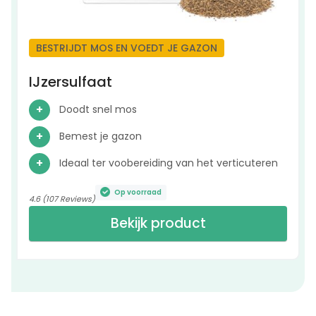
BESTRIJDT MOS EN VOEDT JE GAZON
IJzersulfaat
Doodt snel mos
Bemest je gazon
Ideaal ter voobereiding van het verticuteren
Op voorraad
4.6 (107 Reviews)
Bekijk product