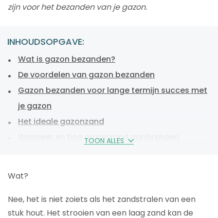
zijn voor het bezanden van je gazon.
INHOUDSOPGAVE:
Wat is gazon bezanden?
De voordelen van gazon bezanden
Gazon bezanden voor lange termijn succes met
je gazon
Het ideale gazonzand
Wanneer en hoe gazonzand aanbrengen
TOON ALLES
Grond bezanden in de lente
Gazon bezanden in de herfst
Wat?
Hoeveel gazonzand moet ik gebruiken?
Nee, het is niet zoiets als het zandstralen van een
Hoe je gazon voorbereiden voor het bezanden?
stuk hout. Het strooien van een laag zand kan de
Een stappenplan voor het bezanden van je