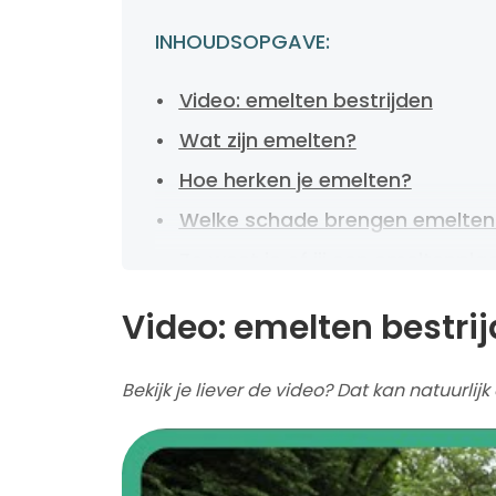
INHOUDSOPGAVE:
Video: emelten bestrijden
Wat zijn emelten?
Hoe herken je emelten?
Welke schade brengen emelten
Zo weet je of jij een emeltenpl
Kun je emelten in het gazon v
Video: emelten bestri
Wanneer bestrijd je emelten he
Biologische bestrijding van eme
Bekijk je liever de video? Dat kan natuurlij
Emelten chemisch bestrijden
Kale plekken in het gazon herst