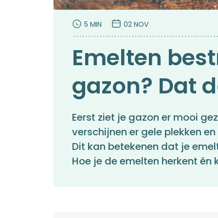
5 MIN
02 NOV
Emelten bestr
gazon? Dat do
Eerst ziet je gazon er mooi g
verschijnen er gele plekken en 
Dit kan betekenen dat je emelt
Hoe je de emelten herkent én ka