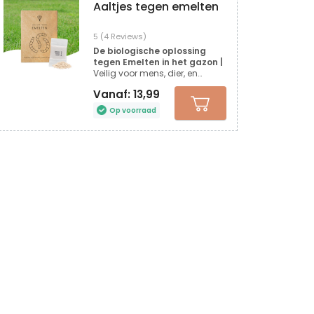
Aaltjes tegen emelten
5 (4 Reviews)
De biologische oplossing
tegen Emelten in het gazon |
Veilig voor mens, dier, en
nuttige insecten | Geschikt voor
Vanaf:
13,99
alle tuinen
Op voorraad