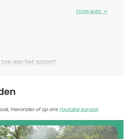
TOON ALLES
 toe aan het gazon?
aag hebt in jouw gazon
oorkomen?
jden
t best?
lten met aaltjes
k ook, hieronder of op ons
Youtube kanaal
.
ellen na emelten bestrijden