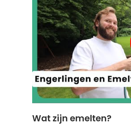
Verwar emelten niet met engerl
Meer over tuinonderhoud?
Wat zijn emelten?