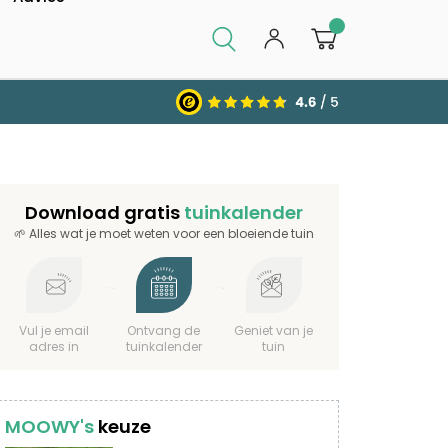
0
Download gratis
tuinkalender
🌱 Alles wat je moet weten voor een bloeiende tuin
Vul je email
Ontvang de
Geniet van je
adres in
tuinkalender
tuin
MOOWY's
keuze