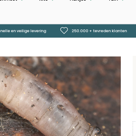
nelle en veilige levering
250.000 + tevreden klanten