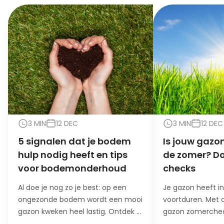
3 MIN
12 DEC
3 MIN
12 DEC
5 signalen dat je bodem
Is jouw gazon
hulp nodig heeft en tips
de zomer? Do
voor bodemonderhoud
checks
Al doe je nog zo je best: op een
Je gazon heeft i
ongezonde bodem wordt een mooi
voortduren. Met 
gazon kweken heel lastig. Ontdek 5
gazon zomerchec
signalen dat je bodem hulp nodig
het stresslevel va