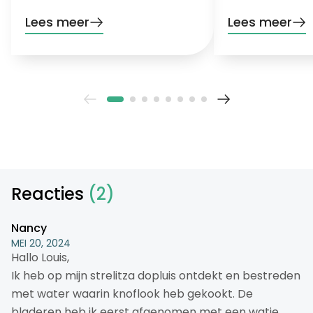
heeft!
hete, droge maa
Lees meer
Lees meer
Reacties
(2)
Nancy
MEI 20, 2024
Hallo Louis,
Ik heb op mijn strelitza dopluis ontdekt en bestreden
met water waarin knoflook heb gekookt. De
bladeren heb ik eerst afgenomen met een watje