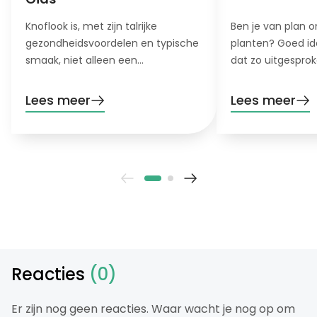
Knoflook is, met zijn talrijke
Ben je van plan 
gezondheidsvoordelen en typische
planten? Goed idee
smaak, niet alleen een
dat zo uitgesprok
hoofdbestanddeel van keukens
schreeuwt als dez
over de hele wereld. Het is ook een
voorjaarsbloem. 
Lees meer
Lees meer
lonende plant om te kweken.
wanneer moet je 
Ontdek hoe je het planten van
planten? Waar mo
knoflook het beste aanpakt.
en hoe moet je 
vertellen het je in 
inclusief handig 
snel verder en on
planten van narc
Reacties
(0)
Er zijn nog geen reacties. Waar wacht je nog op om