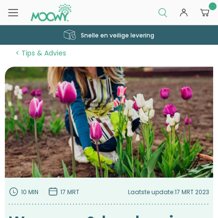
0
Snelle en veilige levering
Tips & Advies
10 MIN
17 MRT
Laatste update:
17 MRT 2023