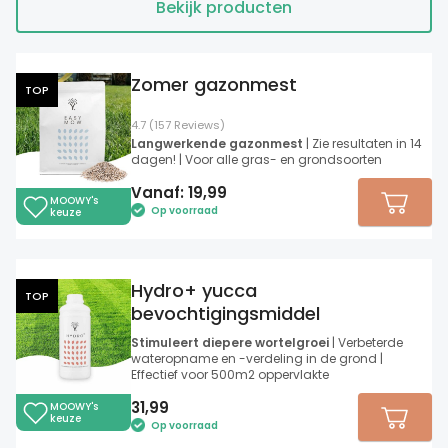
Bekijk producten
Zomer gazonmest
TOP
4.7 (157 Reviews)
Langwerkende gazonmest
| Zie resultaten in 14
dagen! | Voor alle gras- en grondsoorten
Vanaf:
19,99
MOOWY's
Op voorraad
keuze
Hydro+ yucca
TOP
bevochtigingsmiddel
Stimuleert diepere wortelgroei
| Verbeterde
wateropname en -verdeling in de grond |
Effectief voor 500m2 oppervlakte
31,99
MOOWY's
keuze
Op voorraad