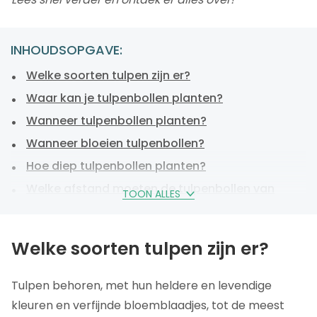
INHOUDSOPGAVE:
Welke soorten tulpen zijn er?
Waar kan je tulpenbollen planten?
Wanneer tulpenbollen planten?
Wanneer bloeien tulpenbollen?
Hoe diep tulpenbollen planten?
Welke afstand moeten de tulpenbollen van
TOON ALLES
elkaar hebben?
Hoe tulpenbollen planten – Stappenplan
Welke soorten tulpen zijn er?
Verzorging en onderhoud van tulpen
Uitgebloeide tulpen: laten zitten of eruit halen?
Tulpen behoren, met hun heldere en levendige
Hoe tulpenbollen bewaren?
kleuren en verfijnde bloemblaadjes, tot de meest