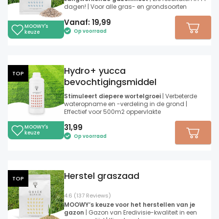
dagen! | Voor alle gras- en grondsoorten
Vanaf:
19,99
MOOWY's
Op voorraad
keuze
Hydro+ yucca
TOP
bevochtigingsmiddel
Stimuleert diepere wortelgroei
| Verbeterde
wateropname en -verdeling in de grond |
Effectief voor 500m2 oppervlakte
31,99
MOOWY's
keuze
Op voorraad
Herstel graszaad
TOP
4.6 (137 Reviews)
MOOWY’s keuze voor het herstellen van je
gazon
| Gazon van Eredivisie-kwaliteit in een