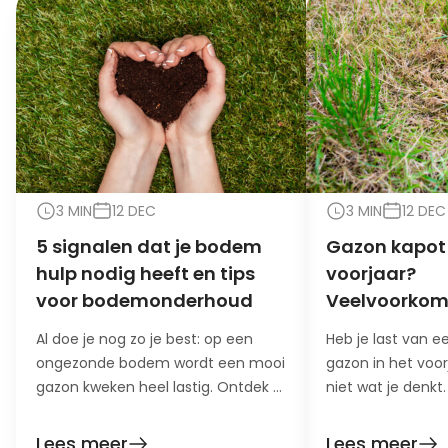
3 MIN
12 DEC
3 MIN
12 DEC
5 signalen dat je bodem
Gazon kapot 
hulp nodig heeft en tips
voorjaar?
voor bodemonderhoud
Veelvoorko
oorzaken en 
Al doe je nog zo je best: op een
Heb je last van 
ongezonde bodem wordt een mooi
gazon in het voor
gazon kweken heel lastig. Ontdek 5
niet wat je denkt
signalen dat je bodem hulp nodig
oorzaak en oploss
heeft!
Lees meer
Lees meer