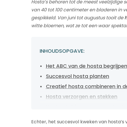
Hosta’s behoren tot de meest veelzijdig
van 40 tot 100 centimeter en bladeren in ve
gespikkeld. Van juni tot augustus tooit de
h
witte bloemen, wat ze tot een waar spektak
INHOUDSOPGAVE:
Het ABC van de hosta begrijpe
Succesvol hosta planten
Creatief hosta combineren in de
Hosta verzorgen en stekken
Veelgestelde vragen over host
Hosta’s voor tijdloos tuinplezier
Echter, het succesvol kweken van hosta’s 