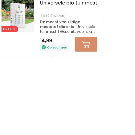
Universele bio tuinmest
4.6 (7 Reviews)
De meest veelzijdige
meststof die er is
| Universele
GRATIS
tuinmest | Geschikt voor o.a.
gazon, moestuin, bloemen en
14,99
buxus
Op voorraad