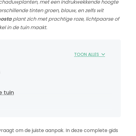
e schaduwplanten, met een indrukwekkende hoogte
rschillende tinten groen, blauw, en zelfs wit
osta
plant zich met prachtige roze, lichtpaarse of
el in de tuin maakt.
TOON ALLES
n
 tuin
a
vraagt om de juiste aanpak. In deze complete gids