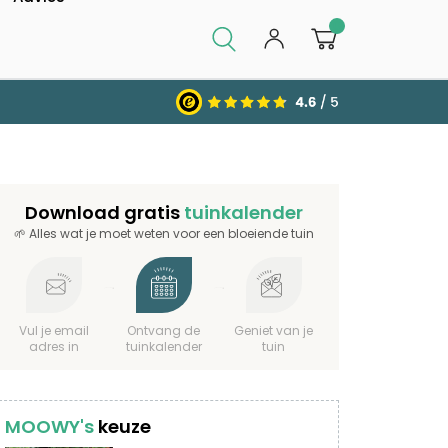
0
Download gratis
tuinkalender
🌱 Alles wat je moet weten voor een bloeiende tuin
Vul je email
Ontvang de
Geniet van je
adres in
tuinkalender
tuin
MOOWY's
keuze