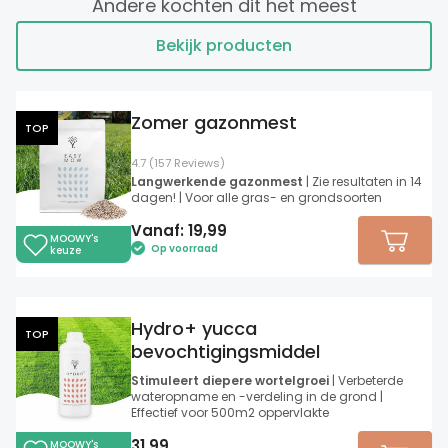
Andere kochten dit het meest
Bekijk producten
Zomer gazonmest
TOP
4.7 (157 Reviews)
Langwerkende gazonmest
| Zie resultaten in 14
dagen! | Voor alle gras- en grondsoorten
Vanaf:
19,99
MOOWY's
Op voorraad
keuze
Hydro+ yucca
TOP
bevochtigingsmiddel
Stimuleert diepere wortelgroei
| Verbeterde
wateropname en -verdeling in de grond |
Effectief voor 500m2 oppervlakte
31,99
MOOWY's