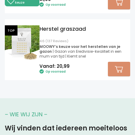
keuze
Op voorraad
Herstel graszaad
TOP
4.6 (137 Reviews)
MOOWY’s keuze voor het herstellen van je
gazon
| Gazon van Eredivisie-kwaliteit in een
mum van tijd | Kiemt snel
Vanaf:
20,99
Op voorraad
– WIE WIJ ZIJN –
Wij vinden dat iedereen moeiteloos