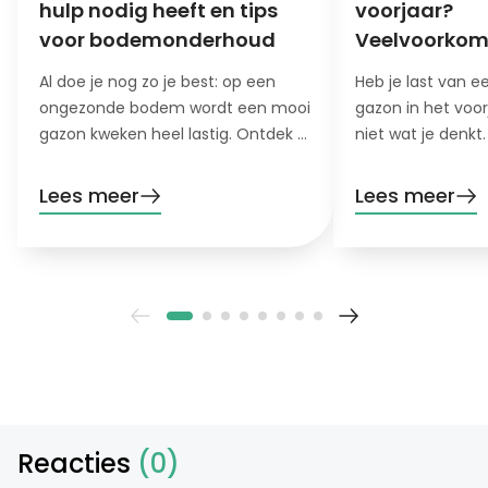
hulp nodig heeft en tips
voorjaar?
voor bodemonderhoud
Veelvoorko
oorzaken en 
Al doe je nog zo je best: op een
Heb je last van 
ongezonde bodem wordt een mooi
gazon in het voor
gazon kweken heel lastig. Ontdek 5
niet wat je denkt
signalen dat je bodem hulp nodig
oorzaak en oploss
heeft!
Lees meer
Lees meer
Reacties
(0)