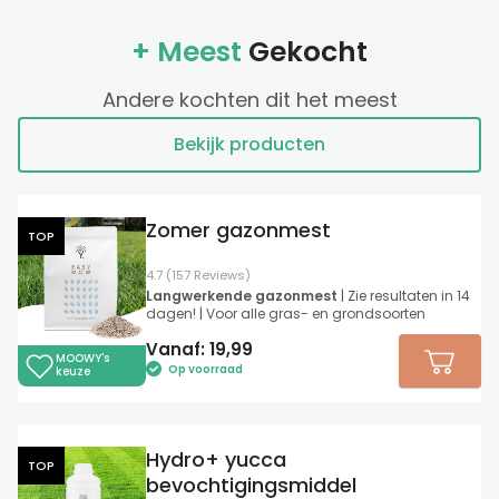
+ Meest
Gekocht
Andere kochten dit het meest
Bekijk producten
Zomer gazonmest
TOP
4.7 (157 Reviews)
Langwerkende gazonmest
| Zie resultaten in 14
dagen! | Voor alle gras- en grondsoorten
Vanaf:
19,99
MOOWY's
Op voorraad
keuze
Hydro+ yucca
TOP
bevochtigingsmiddel