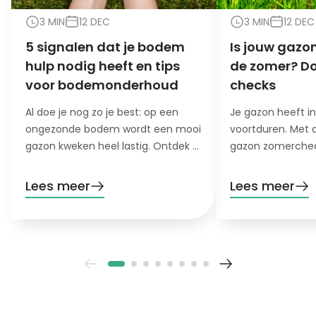
3 MIN
12 DEC
3 MIN
12 DEC
5 signalen dat je bodem
Is jouw gazon
hulp nodig heeft en tips
de zomer? Do
voor bodemonderhoud
checks
Al doe je nog zo je best: op een
Je gazon heeft i
ongezonde bodem wordt een mooi
voortduren. Met 
gazon kweken heel lastig. Ontdek 5
gazon zomerchec
signalen dat je bodem hulp nodig
het stresslevel va
heeft!
hete, droge maa
Lees meer
Lees meer