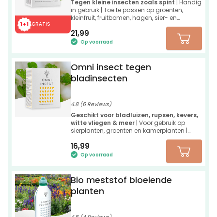
Tegen kleine insecten zoals spint
| Handig
in gebruik | Toe te passen op groenten,
kleinfruit, fruitbomen, hagen, sier- en
GRATIS
kamerplanten
21,99
Op voorraad
Omni insect tegen
bladinsecten
4.8 (6 Reviews)
Geschikt voor bladluizen, rupsen, kevers,
witte vliegen & meer
| Voor gebruik op
sierplanten, groenten en kamerplanten |
Werkt direct
16,99
Op voorraad
Bio meststof bloeiende
planten
4.5 (4 Reviews)