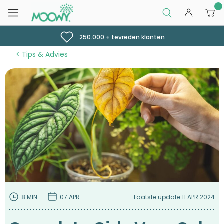
0
250.000 + tevreden klanten
Tips & Advies
8 MIN
07 APR
Laatste update:
11 APR 2024