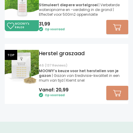
Stimuleert diepere wortelgroei
| Verbeterde
wateropname en -verdeling in de grond |
Effectief voor 500m2 oppervlakte
31,99
MOOWY's
keuze
Op voorraad
Herstel graszaad
TOP
4.6 (137 Reviews)
MOOWY’s keuze voor het herstellen van je
gazon
| Gazon van Eredivisie-kwaliteit in een
mum van tijd | Kiemt snel
Vanaf:
20,99
Op voorraad