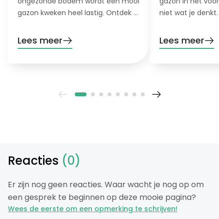
ongezonde bodem wordt een mooi
gazon in het voor
gazon kweken heel lastig. Ontdek 5
niet wat je denkt
signalen dat je bodem hulp nodig
oorzaak en oploss
heeft!
Lees meer
Lees meer
Reacties
(0)
Er zijn nog geen reacties. Waar wacht je nog op om
een gesprek te beginnen op deze mooie pagina?
Wees de eerste om een opmerking te schrijven!