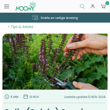
0
Snelle en veilige levering
Tips & Advies
5 MIN
13 NOV
Laatste update:
12 NOV 2024