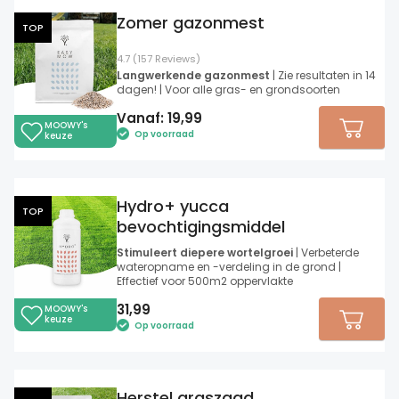
Zomer gazonmest
TOP
4.7 (157 Reviews)
Langwerkende gazonmest
| Zie resultaten in 14
dagen! | Voor alle gras- en grondsoorten
Vanaf:
19,99
MOOWY's
Op voorraad
keuze
Hydro+ yucca
TOP
bevochtigingsmiddel
Stimuleert diepere wortelgroei
| Verbeterde
wateropname en -verdeling in de grond |
Effectief voor 500m2 oppervlakte
31,99
MOOWY's
keuze
Op voorraad
Herstel graszaad