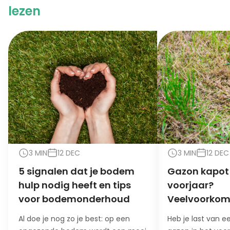
lezen
3 MIN
12 DEC
3 MIN
12 DEC
5 signalen dat je bodem
Gazon kapot 
hulp nodig heeft en tips
voorjaar?
voor bodemonderhoud
Veelvoorko
oorzaken en 
Al doe je nog zo je best: op een
Heb je last van 