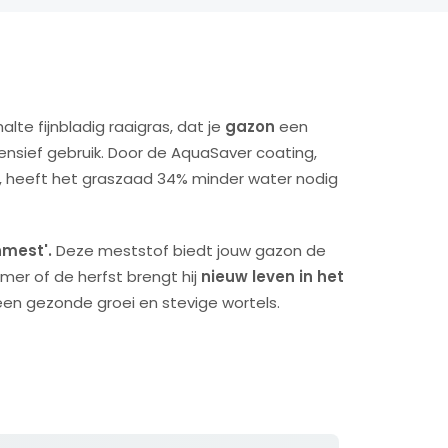
lte fijnbladig raaigras, dat je
gazon
een
ensief gebruik. Door de AquaSaver coating,
 heeft het graszaad 34% minder water nodig
nmest
'.
Deze meststof biedt jouw gazon de
mer of de herfst brengt hij
nieuw leven in het
 een gezonde groei en stevige wortels.