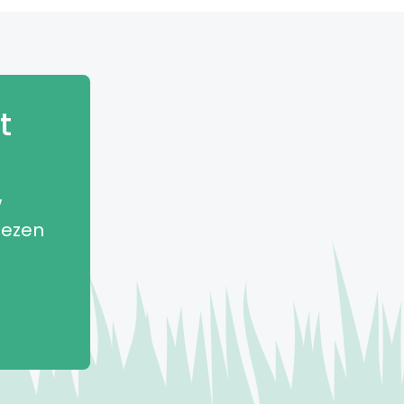
t
w
iezen