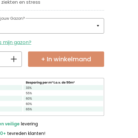
 ziekten en stress
s jouw Gazon?
s mijn gazon?
+ In winkelmand
en veilige
levering
00+
tevreden klanten!