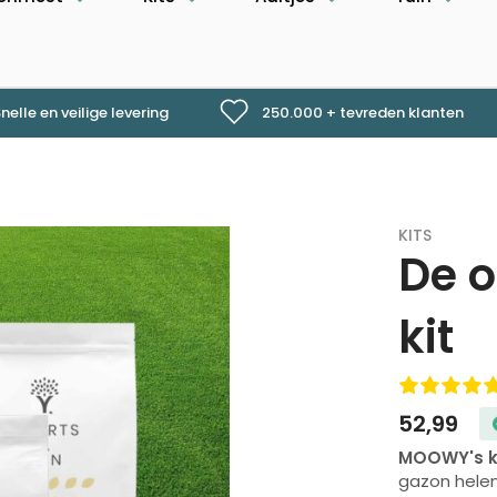
nelle en veilige levering
250.000 + tevreden klanten
KITS
De o
kit
52,99
MOOWY's ke
gazon helem