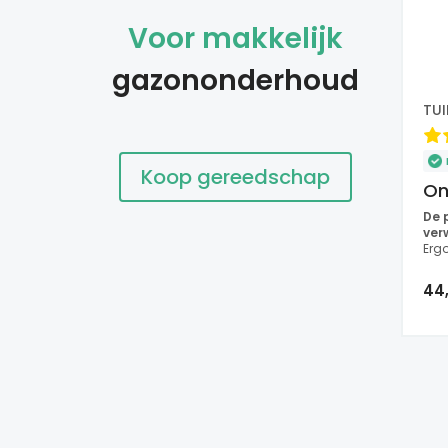
Voor makkelijk
gazononderhoud
TU
B
Koop gereedschap
On
De 
ver
Erg
comf
te g
44