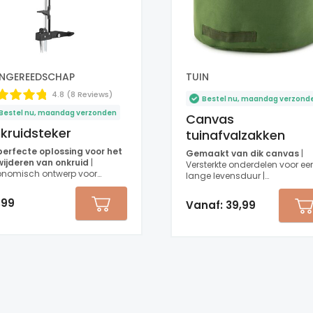
INGEREEDSCHAP
TUIN
4.8 (8 Reviews)
Bestel nu, maandag verzond
estel nu, maandag verzonden
Canvas
kruidsteker
tuinafvalzakken
perfecte oplossing voor het
Gemaakt van dik canvas
|
wijderen van onkruid
|
Versterkte onderdelen voor ee
onomisch ontwerp voor
lange levensduur |
ortabel gebruik | Gemakkelijk
Weerbestendig
ebruiken
,99
Vanaf:
39,99