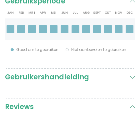
Gebruiksperiode
JAN
FEB
MRT
APR
MEI
JUN
JUL
AUG
SEPT
OKT
NOV
DEC
Goed om te gebruiken
Niet aanbevolen te gebruiken
Gebruikershandleiding
Reviews
Reviews
Diervriendelijke mollenval
Hiddo Kostwinder
Rating: 5/5