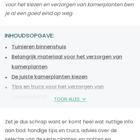
voor het kiezen en verzorgen van kamerplanten ben
je al een goed eind op weg.
INHOUDSOPGAVE:
Tuinieren binnenshuis
Belangrijk materiaal voor het verzorgen van
kamerplanten
De juiste kamerplanten kiezen
Tips en trucs voor het verzorgen van
kamerplanten
TOON ALLES
Wat doe je als je op vakantie gaat?
Veel voorkomende problemen bij het verzorgen
Zet je dus schrap want er komt heel wat nuttige info
van kamerplanten
aan bod: handige tips en trucs, advies over de
Een adembenemende binnentuin binnen
selectie van de juiste planten, en potten en