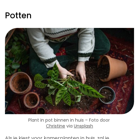
Potten
Plant in pot binnen in huis – Foto door
Christine
via
Unsplash
Als je kiest voor kamerplanten in huis, zal je