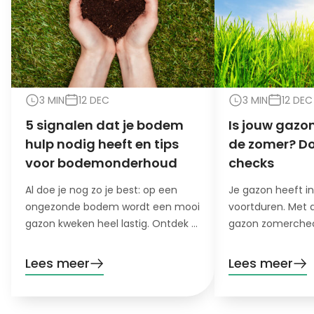
3 MIN
12 DEC
3 MIN
12 DEC
5 signalen dat je bodem
Is jouw gazon
hulp nodig heeft en tips
de zomer? Do
voor bodemonderhoud
checks
Al doe je nog zo je best: op een
Je gazon heeft i
ongezonde bodem wordt een mooi
voortduren. Met 
gazon kweken heel lastig. Ontdek 5
gazon zomerchec
signalen dat je bodem hulp nodig
het stresslevel va
heeft!
hete, droge maa
Lees meer
Lees meer