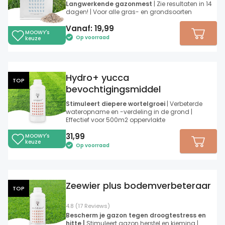
Langwerkende gazonmest
| Zie resultaten in 14
dagen! | Voor alle gras- en grondsoorten
Vanaf:
19,99
MOOWY's
Op voorraad
keuze
Hydro+ yucca
TOP
bevochtigingsmiddel
Stimuleert diepere wortelgroei
| Verbeterde
wateropname en -verdeling in de grond |
Effectief voor 500m2 oppervlakte
31,99
MOOWY's
keuze
Op voorraad
Zeewier plus bodemverbeteraar
TOP
4.8 (17 Reviews)
Bescherm je gazon tegen droogtestress en
hitte |
Stimuleert gazon herstel en kieming |