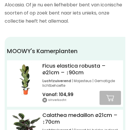
Alocasia. Of je nu een liefhebber bent van iconische
soorten of op zoek bent naar iets unieks, onze
collectie heeft het allemaal.
MOOWY's Kamerplanten
Ficus elastica robusta –
ø21cm – ↕90cm
Luchtzuiverend
| Majesteus | Gematigde
lichtbehoefte
Vanaf:
104,99
Uitverkocht
Calathea medaillon ø21cm –
↕70cm