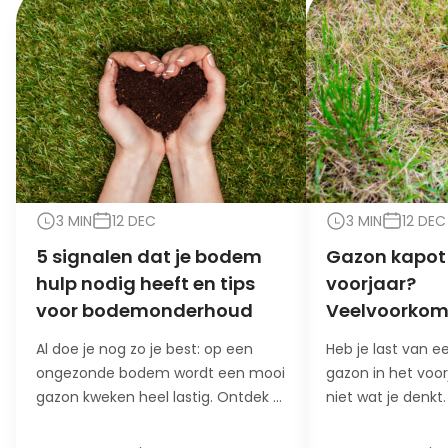
3 MIN
12 DEC
3 MIN
12 DEC
5 signalen dat je bodem
Gazon kapot 
hulp nodig heeft en tips
voorjaar?
voor bodemonderhoud
Veelvoorko
oorzaken en 
Al doe je nog zo je best: op een
Heb je last van 
ongezonde bodem wordt een mooi
gazon in het voor
gazon kweken heel lastig. Ontdek 5
niet wat je denkt
signalen dat je bodem hulp nodig
oorzaak en oploss
heeft!