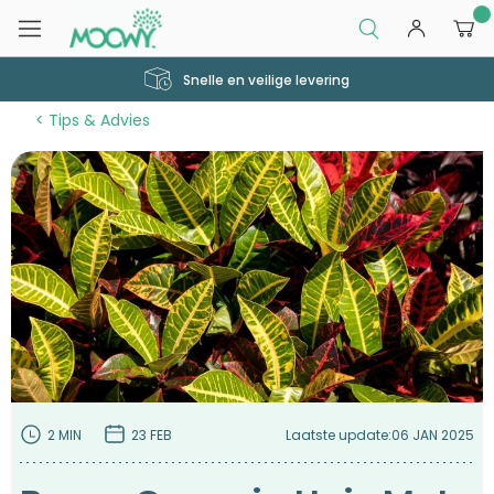
0
Snelle en veilige levering
Tips & Advies
2 MIN
23 FEB
Laatste update:
06 JAN 2025