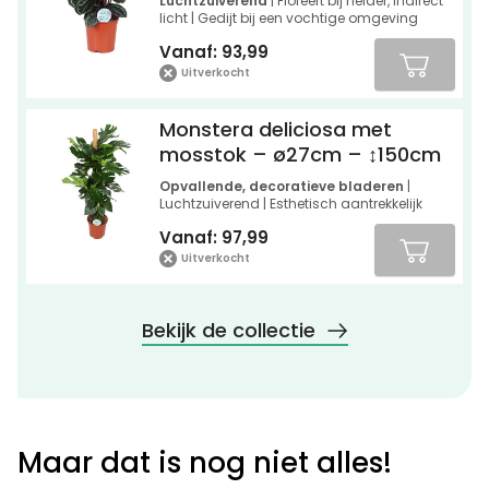
Luchtzuiverend
| Floreert bij helder, indirect
licht | Gedijt bij een vochtige omgeving
Vanaf:
93,99
Uitverkocht
Monstera deliciosa met
mosstok – ø27cm – ↕150cm
Opvallende, decoratieve bladeren
|
Luchtzuiverend | Esthetisch aantrekkelijk
Vanaf:
97,99
Uitverkocht
Bekijk de collectie
Maar dat is nog niet alles!