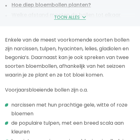
Hoe diep bloembollen planten?
Welke afstand moeten de bollen tot elkaar
TOON ALLES
hebben?
Hoe bloembollen planten – Stappenplan
Enkele van de meest voorkomende soorten bollen
Verzorging en onderhoud van bloembollen
zijn narcissen, tulpen, hyacinten, lelies, gladiolen en
Bloembollen na de bloei: Laten zitten of
begonia’s. Daarnaast kan je ook spreken van twee
verwijderen?
soorten bloembollen, afhankelijk van het seizoen
waarin je ze plant en ze tot bloei komen.
Bloembollen bewaren
Conclusie
Voorjaarsbloeiende bollen zijn o.a.
Veel gestelde vragen
narcissen met hun prachtige gele, witte of roze
Meer over tuinonderhoud?
bloemen
de populaire tulpen, met een breed scala aan
kleuren