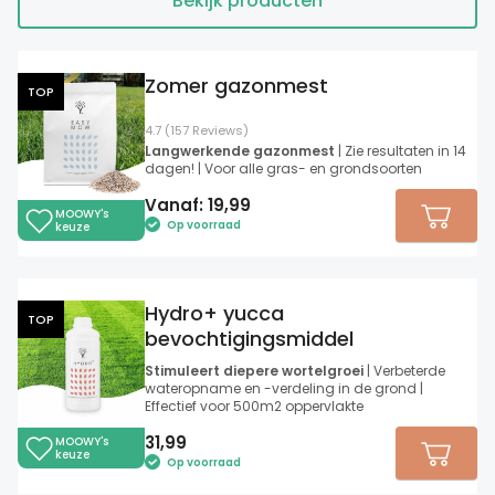
Bekijk producten
Zomer gazonmest
TOP
4.7 (157 Reviews)
Langwerkende gazonmest
| Zie resultaten in 14
dagen! | Voor alle gras- en grondsoorten
Vanaf:
19,99
MOOWY's
Op voorraad
keuze
Hydro+ yucca
TOP
bevochtigingsmiddel
Stimuleert diepere wortelgroei
| Verbeterde
wateropname en -verdeling in de grond |
Effectief voor 500m2 oppervlakte
31,99
MOOWY's
keuze
Op voorraad