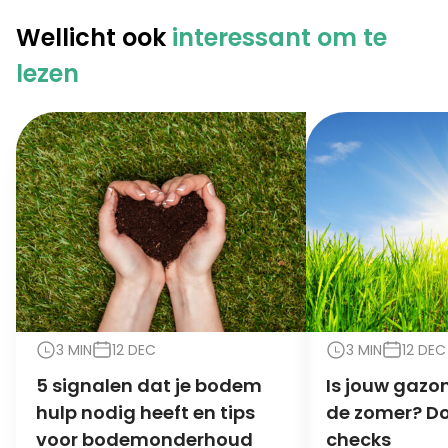
Wellicht ook
interessant om te
lezen
3 MIN
12 DEC
3 MIN
12 DEC
5 signalen dat je bodem
Is jouw gazon
hulp nodig heeft en tips
de zomer? Do
voor bodemonderhoud
checks