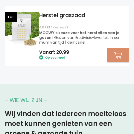
Herstel graszaad
TOP
4.6 (137 Reviews)
MOOWY’s keuze voor het herstellen van je
gazon
| Gazon van Eredivisie-kwaliteit in een
mum van tijd | Kiemt snel
Vanaf:
20,99
Op voorraad
– WIE WIJ ZIJN –
Wij vinden dat iedereen moeiteloos
moet kunnen genieten van een
groene & gezonde tuin.