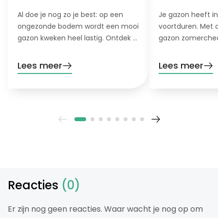
Al doe je nog zo je best: op een
Je gazon heeft i
ongezonde bodem wordt een mooi
voortduren. Met 
gazon kweken heel lastig. Ontdek 5
gazon zomerchec
signalen dat je bodem hulp nodig
het stresslevel va
heeft!
hete, droge maa
Lees meer
Lees meer
Reacties
(0)
Er zijn nog geen reacties. Waar wacht je nog op om