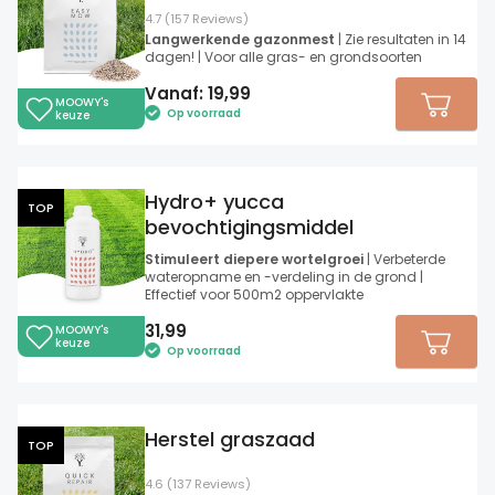
4.7 (157 Reviews)
Langwerkende gazonmest
| Zie resultaten in 14
dagen! | Voor alle gras- en grondsoorten
Vanaf:
19,99
MOOWY's
Op voorraad
keuze
Hydro+ yucca
TOP
bevochtigingsmiddel
Stimuleert diepere wortelgroei
| Verbeterde
wateropname en -verdeling in de grond |
Effectief voor 500m2 oppervlakte
31,99
MOOWY's
keuze
Op voorraad
Herstel graszaad
TOP
4.6 (137 Reviews)