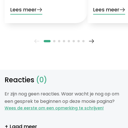
signalen dat je bodem hulp nodig
het stresslevel va
heeft!
hete, droge maa
Lees meer
Lees meer
Reacties
(0)
Er zijn nog geen reacties. Waar wacht je nog op om
een gesprek te beginnen op deze mooie pagina?
Wees de eerste om een opmerking te schrijven!
+ Laad meer