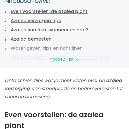
INHOUDSOPGAVE:
Even voorstellen: de azalea plant
Azalea verzorgen tips
Azalea snoeien: wanneer en hoe?
Azalea bemesten
Water geven: tips en richtlijnen
Veelvoorkomende problemen en hoe ze te
TOON ALLES
behandelen
Keep it cool: azalea bloeitijd en bloei bevorderen
Ontdek hier alles wat je moet weten over de
azalea
Azalea planten kopen: waar op te letten
verzorging
: van standplaats en bodemvereisten tot
Veelgestelde vragen over azalea verzorging
snoei en bemesting.
Even voorstellen: de azalea
plant