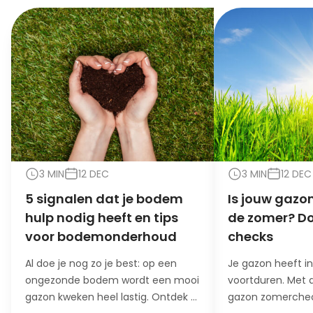
3 MIN
12 DEC
3 MIN
12 DEC
5 signalen dat je bodem
Is jouw gazon
hulp nodig heeft en tips
de zomer? Do
voor bodemonderhoud
checks
Al doe je nog zo je best: op een
Je gazon heeft i
ongezonde bodem wordt een mooi
voortduren. Met 
gazon kweken heel lastig. Ontdek 5
gazon zomerchec