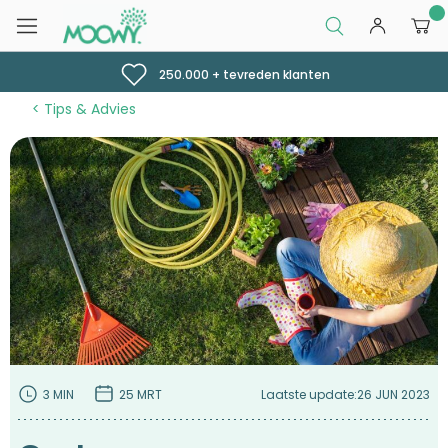
0
250.000 + tevreden klanten
Tips & Advies
3 MIN
25 MRT
Laatste update:
26 JUN 2023