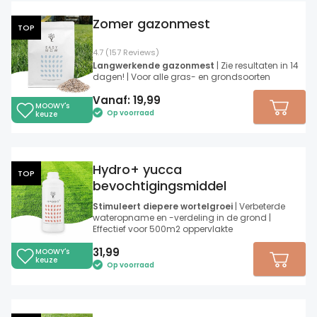
Zomer gazonmest
TOP
4.7 (157 Reviews)
Langwerkende gazonmest
| Zie resultaten in 14
dagen! | Voor alle gras- en grondsoorten
Vanaf:
19,99
MOOWY's
Op voorraad
keuze
Hydro+ yucca
TOP
bevochtigingsmiddel
Stimuleert diepere wortelgroei
| Verbeterde
wateropname en -verdeling in de grond |
Effectief voor 500m2 oppervlakte
31,99
MOOWY's
keuze
Op voorraad