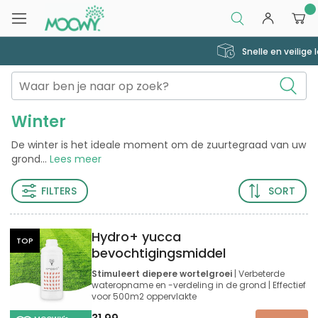
0
Snelle en veilige levering
Winter
De winter is het ideale moment om de zuurtegraad van uw
grond
...
Lees meer
FILTERS
SORT
Hydro+ yucca
TOP
bevochtigingsmiddel
Stimuleert diepere wortelgroei
| Verbeterde
wateropname en -verdeling in de grond | Effectief
voor 500m2 oppervlakte