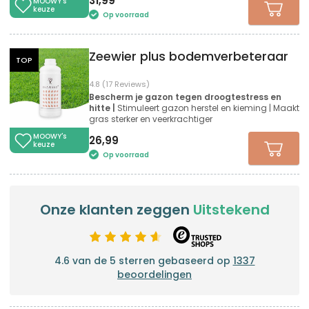
31,99
MOOWY's
keuze
Op voorraad
Zeewier plus bodemverbeteraar
TOP
4.8 (17 Reviews)
Bescherm je gazon tegen droogtestress en
hitte |
Stimuleert gazon herstel en kieming | Maakt
gras sterker en veerkrachtiger
MOOWY's
26,99
keuze
Op voorraad
Onze klanten zeggen
Uitstekend
4.6 van de 5 sterren gebaseerd op
1337
beoordelingen