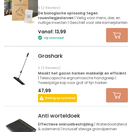
5 (2 Reviews)
De biologische oplossing tegen
rouwvliegjeslarven
| Veilig voor mens, dier, en
nuttige insecten | Geschikt voor alle kamerplanten
Vanaf:
13,99
Op voorraad
Grashark
5 (2 Reviews)
Maakt het gazon harken makkelijk en efficiënt
| Telescopische ergnomosiche handgreep |
Tweezijdige kop voor grof of fijn harken
47,99
Weinig op voorraad
Anti worteldoek
Effectieve onkruidbestrijding
| Waterdoorlatend
& ademend | Inclusief stevige grondpennen