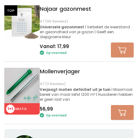
Najaar gazonmest
TOP
4.7 (96 Reviews)
Universele gazonmest
| Verbetert de weerstand
en gezondheid van je gazon | Geeft een
diepgroene kleur
Vanaf:
17,99
Op voorraad
Mollenverjager
4.7 (3 Reviews)
Verjaagt mollen definitief uit je tuin
| Maximaal
bereik van maar liefst 1200 m² | Huisdieren hebben
er geen last van
56,99
GRATIS
Op voorraad