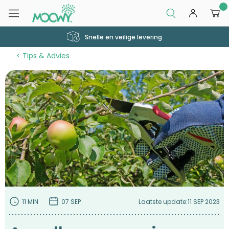
0
Snelle en veilige levering
Tips & Advies
11 MIN
07 SEP
Laatste update:
11 SEP 2023