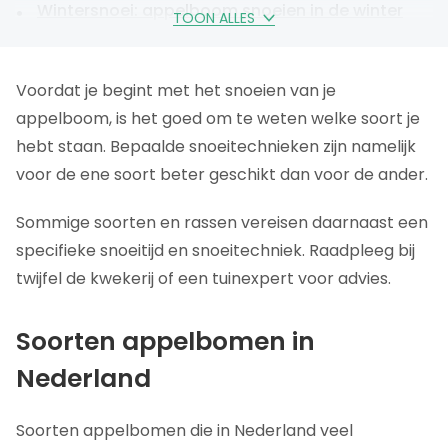
Wintersnoei: appelboom snoeien in de winter
TOON ALLES
Zomersnoei: appelboom snoeien in de zomer
Welke takken snoeien bij appelboom?
Voordat je begint met het snoeien van je
Hoe appelboom snoeien: compleet stappenplan
appelboom, is het goed om te weten welke soort je
Benodigde gereedschappen en materialen
hebt staan. Bepaalde snoeitechnieken zijn namelijk
Verzorging appelboom na het snoeien
voor de ene soort beter geschikt dan voor de ander.
Appelboom snoeien, conclusie
Sommige soorten en rassen vereisen daarnaast een
Veelgestelde vragen over het snoeien van
specifieke snoeitijd en snoeitechniek. Raadpleeg bij
appelbomen
twijfel de kwekerij of een tuinexpert voor advies.
Soorten appelbomen in
Nederland
Soorten appelbomen die in Nederland veel