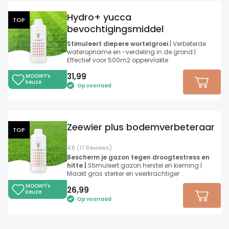
Hydro+ yucca
TOP
bevochtigingsmiddel
Stimuleert diepere wortelgroei
| Verbeterde
wateropname en -verdeling in de grond |
Effectief voor 500m2 oppervlakte
31,99
MOOWY's
keuze
Op voorraad
Zeewier plus bodemverbeteraar
TOP
4.8 (17 Reviews)
Bescherm je gazon tegen droogtestress en
hitte |
Stimuleert gazon herstel en kieming |
Maakt gras sterker en veerkrachtiger
MOOWY's
26,99
keuze
Op voorraad