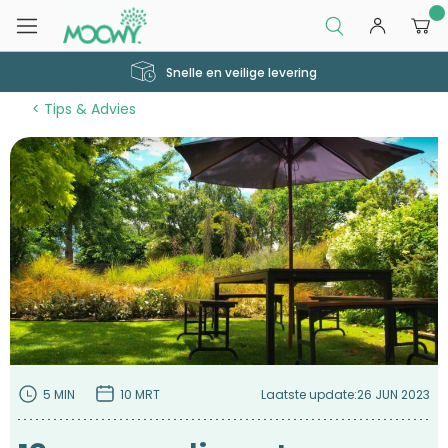
0
Snelle en veilige levering
Tips & Advies
5 MIN
10 MRT
Laatste update:
26 JUN 2023